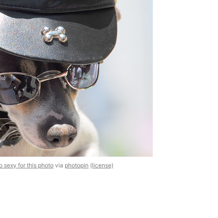
o sexy for this photo
via
photopin
(license)