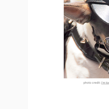
photo credit:
i'm to