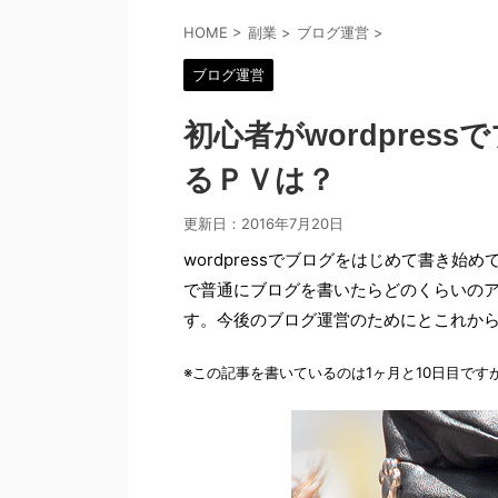
HOME
>
副業
>
ブログ運営
>
ブログ運営
初心者がwordpre
るＰＶは？
更新日：
2016年7月20日
wordpressでブログをはじめて書き始め
で普通にブログを書いたらどのくらいの
す。今後のブログ運営のためにとこれか
※この記事を書いているのは1ヶ月と10日目で