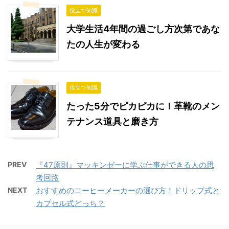
役立つ知識
大学生活4年間の過ごし方次第であな
たの人生が変わる
役立つ知識
たった5分でピカピカに！革靴のメン
テナンス道具と磨き方
PREV
『47原則』マッキンゼーに学ぶ仕事ができる人の思
考回路
NEXT
おすすめのコーヒーメーカーの選び方！ドリップ式と
カプセル式どっち？