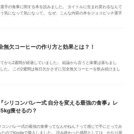
選手の食事に関する本を読みました。 タイトルに生まれ変わるなんて
う気になって気になって。 なぜ、こんな内容の本をジョコビッチ選手
全無欠コーヒーの作り方と効果とは？！
てから2週間が経過していました。 結論から言うと体重は落ちまし
となりました。 この2週間は毎日欠かさずに完全無欠コーヒーを飲み続けまし
『シリコンバレー式 自分を変える最強の食事』レ
.5kg痩せるの？
リコンバレー式の最強の食事ってなんやねん？って感じで手にとってみ
たのでKindleで購入しました。 読み終わった感想としては、かなり面