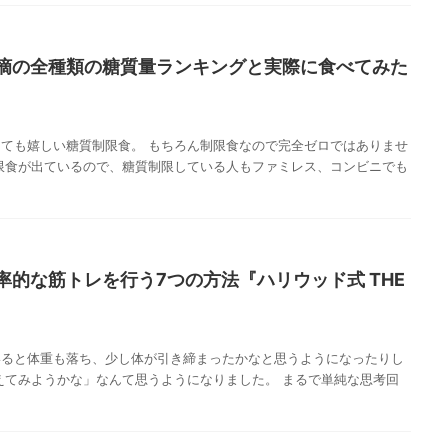
摘の全種類の糖質量ランキングと実際に食べてみた
ても嬉しい糖質制限食。 もちろん制限食なので完全ゼロではありませ
限食が出ているので、糖質制限している人もファミレス、コンビニでも
率的な筋トレを行う7つの方法『ハリウッド式 THE
いると体重も落ち、少し体が引き締まったかなと思うようになったりし
えてみようかな」なんて思うようになりました。 まるで単純な思考回