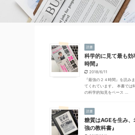
読書
科学的に見て最も効
時間』
2018/6/11
『最強の２４時間』を読みま
てくれています。 本書では
の科学的知見をベース ...
読書
糖質はAGEを生み
強の教科書』