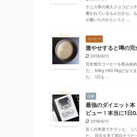
テニス界の偉人ジョコビッチ
書かれているもんだから、も
が書いたのかというと ...
コーヒー
激やせすると噂の完
2018/6/11
完全無欠コーヒーを飲み始め
た。 64kg→60.5kg
た。 1日も ...
読書
最強のダイエット本
ビュー！本当に1日0
2018/6/11
近くの本屋でチラッと。 シ
た。 目次を見て面白そうだっ