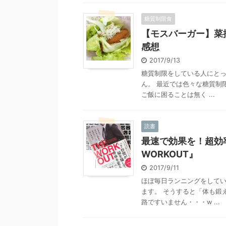
糖質制限食
【モスバーガー】菜
感想
2017/9/13
糖質制限をしている人にとっ
ん。 最近では色々な糖質制
ご飯に困ることは無く ...
読書
最速で効果を！超効
WORKOUT』
2017/9/11
ほぼ毎日ランニングをして
ます。 そうすると「体も鍛
路ですいません・・・w ...